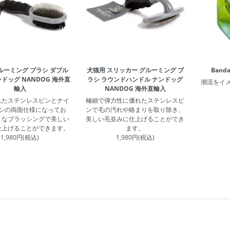
ルーミング ブラシ ダブル
犬猫用 スリッカー グルーミング ブ
Banda
ドッグ NANDOG 海外直
ラシ ラウンドハンドル ナンドッグ
潮流をイ
輸入
NANDOG 海外直輸入
れたステンレスピンとナイ
極細で弾力性に優れたステンレスピ
シの両面仕様になってお
ンで毛の汚れや絡まりを取り除き、
トなブラッシングで美しい
美しい毛並みに仕上げることができ
仕上げることができます。
ます。
1,980円(税込)
1,980円(税込)