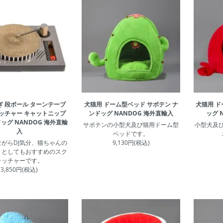
ぎ 段ボール ターンテーブ
犬猫用 ドーム型ベッド サボテン ナ
犬猫用 ド
ラッチャー キャットニップ
ンドッグ NANDOG 海外直輸入
ッグ 
ッグ NANDOG 海外直輸
サボテンの小型犬及び猫用ドーム型
小型犬及
入
ベッドです。
がらDJ気分、猫ちゃんの
9,130円(税込)
りとしてもおすすめのスク
ラッチャーです。
3,850円(税込)