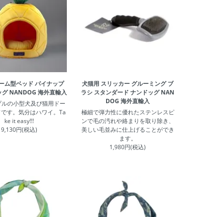
ドーム型ベッド パイナップ
犬猫用 スリッカー グルーミング ブ
グ NANDOG 海外直輸入
ラシ スタンダード ナンドッグ NAN
DOG 海外直輸入
プルの小型犬及び猫用ドー
です。気分はハワイ。Ta
極細で弾力性に優れたステンレスピ
ke it easy!!!
ンで毛の汚れや絡まりを取り除き、
9,130円(税込)
美しい毛並みに仕上げることができ
ます。
1,980円(税込)