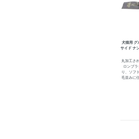
犬猫用 グ
サイド ナン
丸加工さ
ロンブラ
り、ソフ
毛並みに